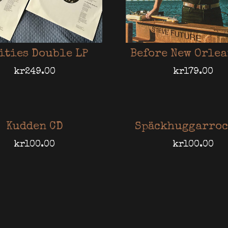
ities Double LP
Before New Orlea
kr
249.00
kr
179.00
Kudden CD
Späckhuggarroc
kr
100.00
kr
100.00