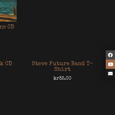
ns CD
k CD
Steve Future Band T-
Shirt
kr
32.00