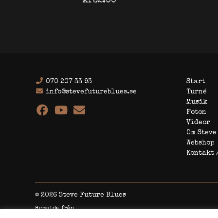
kr
32.00
070 207 33 93
Start
info@stevefutureblues.se
Turné
Musik
Foton
Videor
Om Steve
Webshop
Kontakt 
© 2026 Steve Future Blues
Hemsida från
Rodeopark