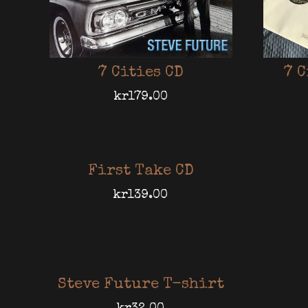
7 Cities CD
7 C
kr
179.00
First Take CD
kr
139.00
Steve Future T-shirt