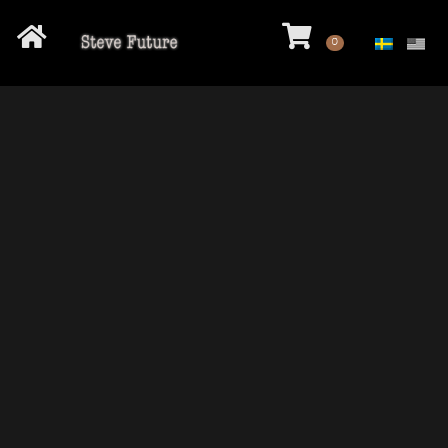
Hem
VARUKOR
Steve Future Blues
0