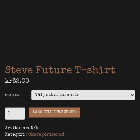
Steve Future T-shirt
kr
32.00
STORLEK
STEVE
LÄGG TILL I VARUKORG
FUTURE
T-
SHIRT
Artikelnr:
N/A
MÄNGD
Kategori:
Okategoriserad