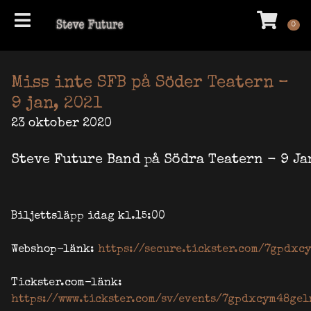
Hem
VA
Steve Future Blues
0
Miss inte SFB på Söder Teatern –
9 jan, 2021
23 oktober 2020
Steve Future Band på Södra Teatern - 9 Jan
Biljettsläpp idag kl.15:00

Webshop-länk: 
https://secure.tickster.com/7gpdxc
Tickster.com-länk:
https://www.tickster.com/sv/events/7gpdxcym48gel